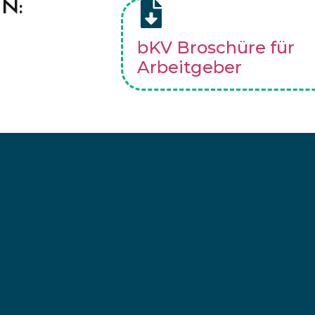
N:
bKV Broschüre für
Arbeitgeber