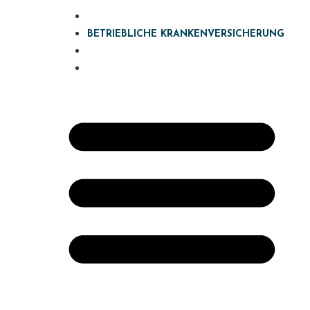
ARBEITNEHMER
BETRIEBLICHE KRANKENVERSICHERUNG
UNSER SERVICE
BLOG
HE KRANKENVERSIC
bermarke stärken –